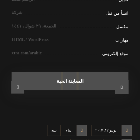
شركة
انشأ من قبل
الجمعة، ٢٩ شوال، ١٤٤١
مكتمل
HTML / WordPress
مهارات
xtra.com/arabic
موقع إلكتروني
المعاينة الحية
يونيو ١٢, ٢٠١٧
بناء
بنية