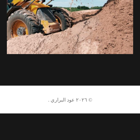
© ٢٠٢٦
عود البراري
.