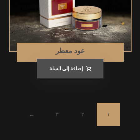
عود معطر
إضافة إلى السلة
←
٣
٢
١