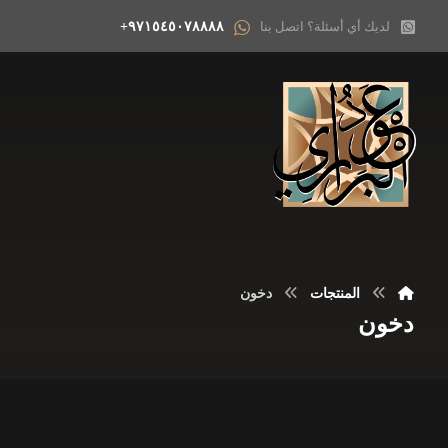
لديك أي أسئلة؟ اتصل بنا
٩٧١٥٤٥٠٧٨٨٨٨+
المنتجات
دخون
دخون