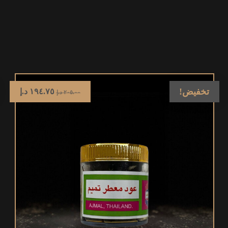
تخفيض!
١٩٤.٧٥
د.إ
٢٠٥.٠٠
د.إ