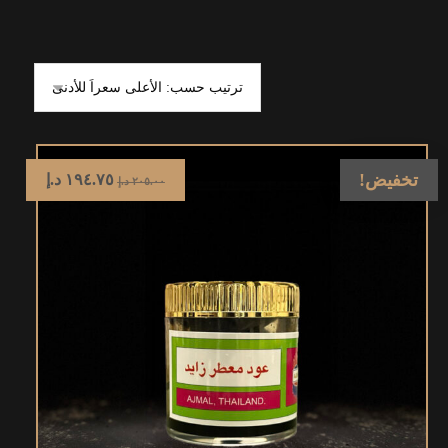
تخفيض!
١٩٤.٧٥
د.إ
٢٠٥.٠٠
د.إ