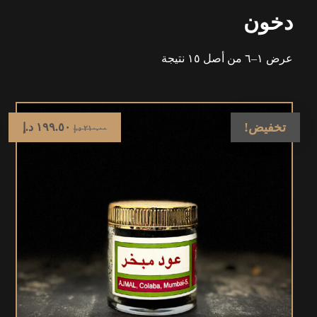
دخون
عرض ١–٦ من أصل ١٥ نتيجة
تخفيض!
١٩٩.٥٠
د.إ
٢١٠.٠٠
د.إ