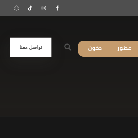
عطور
دخون
تواصل معنا