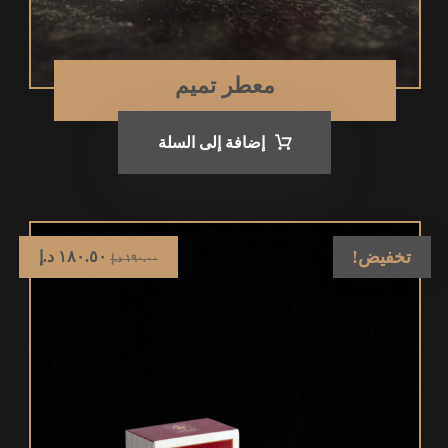
معطر تميم
إضافة إلى السلة
تخفيض!
١٨٠.٥٠
د.إ
١٩٠.٠٠
د.إ