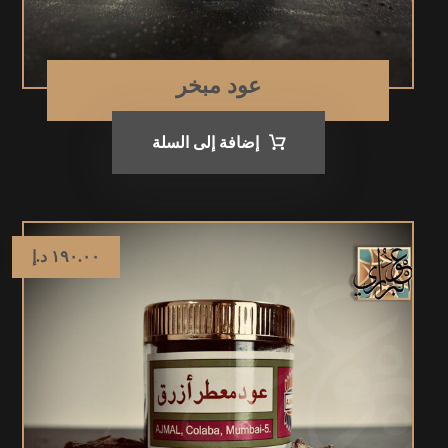
عود مبخر
إضافة إلى السلة
١٩٠.٠٠
د.إ