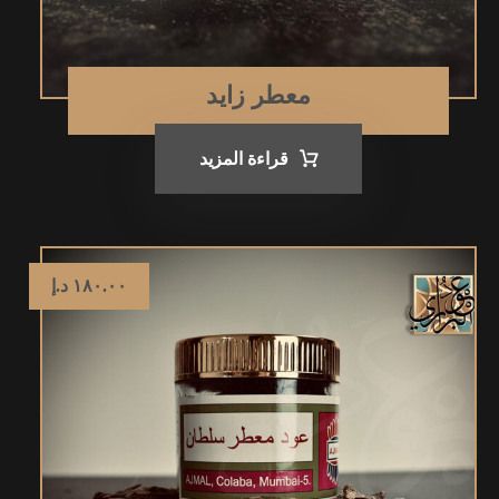
معطر زايد
قراءة المزيد
١٨٠.٠٠
د.إ