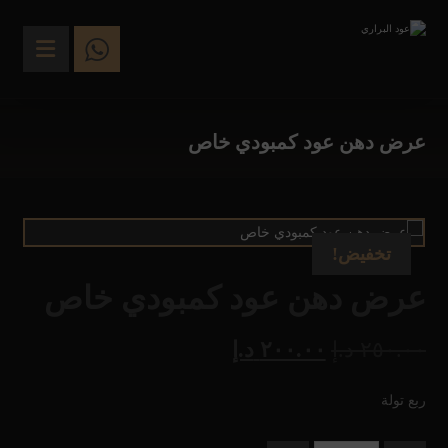
عرض دهن عود كمبودي خاص
تخفيض!
عرض دهن عود كمبودي خاص
٢٥٠.٠٠
د.إ
٢٠٠.٠٠
د.إ
ربع تولة