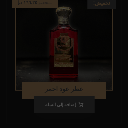
١٦٦.٢٥
د.إ
تخفيض!
١٧٥.٠٠
د.إ
عطر عود احمر
إضافة إلى السلة