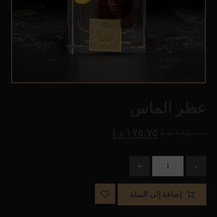
عطر الماس
١٨٥.٠٠
د.إ
١٧٥.٧٥
د.إ
+
-
إضافة إلى السلة