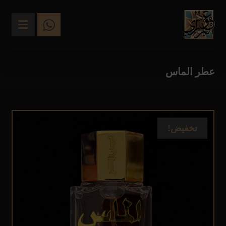
عطر الماس
تخفيض!