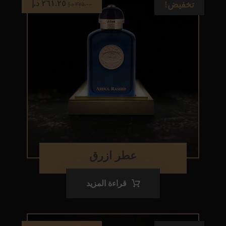
٢٦١.٢٥
د.إ
تخفيض!
٢٧٥.٠٠
د.إ
عطر ازرق
قراءة المزيد