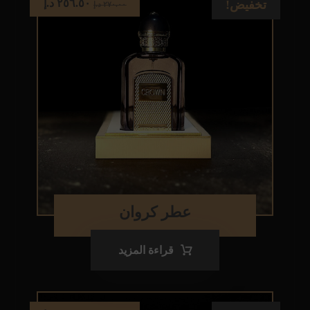
٢٥٦.٥٠
د.إ
تخفيض!
٢٧٠.٠٠
د.إ
عطر كروان
قراءة المزيد