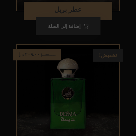
عطر بريل
إضافة إلى السلة
٢٠٩.٠٠
د.إ
تخفيض!
٢٢٠.٠٠
د.إ