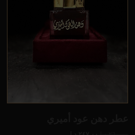
عطر دهن عود أميري
٢٦٠.٠٠
د.إ
٢٤٧.٠٠
د.إ