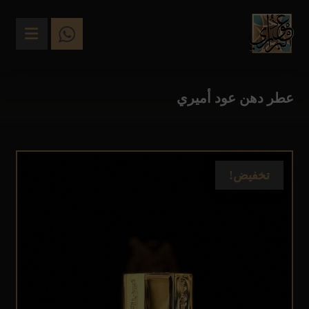
عطر دهن عود أميري
تخفيض!