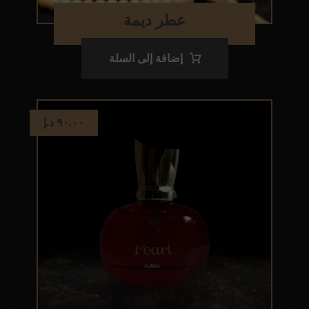
عطر ديمة
إضافة إلى السلة
٩٠.٠٠
د.إ