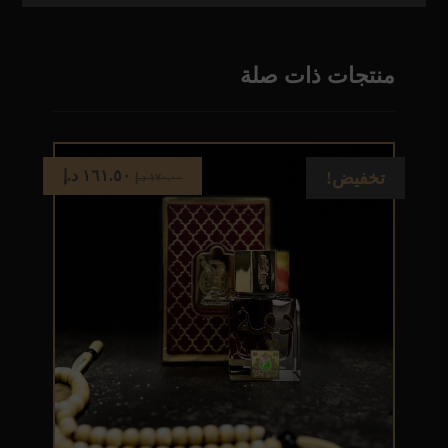
منتجات ذات صلة
١٦١.٥٠
د.إ
تخفيض!
١٧٠.٠٠
د.إ