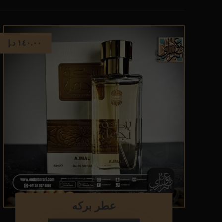
١٤٠.٠٠
د.إ
عطر بركه