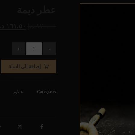
عطر ديمة
١٧٠.٠٠
د.إ
١٦١.٥٠
د.
+
-
إضافة إلى السلة
Categories
عطور