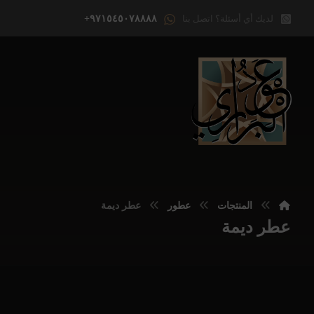
لديك أي أسئلة؟ اتصل بنا
٩٧١٥٤٥٠٧٨٨٨٨+
المنتجات
عطور
عطر ديمة
عطر ديمة