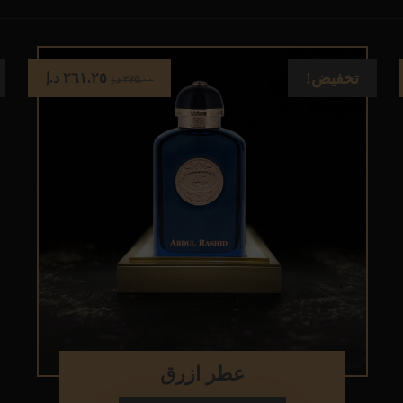
تخفيض!
٢٦١.٢٥
د.إ
٢٧٥.٠٠
د.إ
عطر ازرق