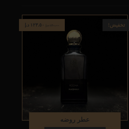
تخفيض!
١٢٣.٥٠
د.إ
١٣٠.٠٠
د.إ
عطر روضه