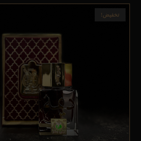
تخفيض!