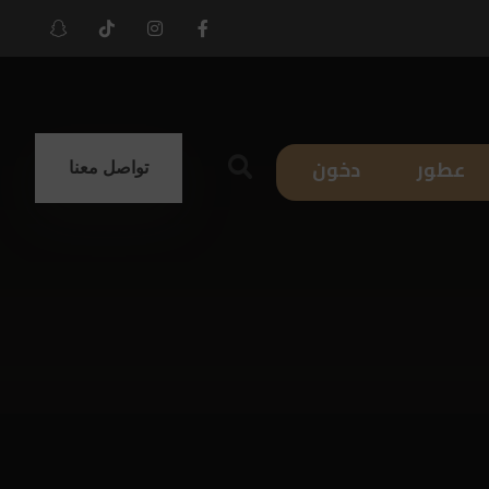
عطور
دخون
تواصل معنا