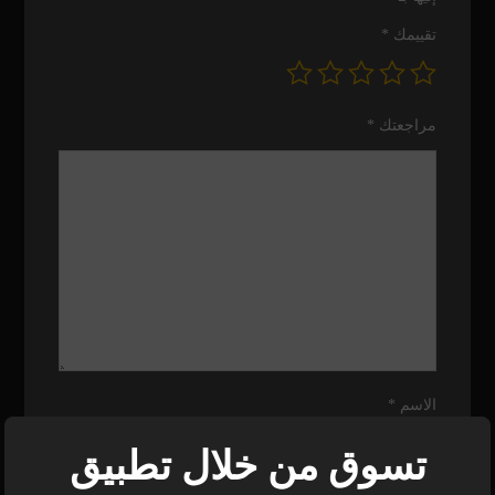
تقييمك
*
مراجعتك
*
الاسم
*
تسوق من خلال تطبيق