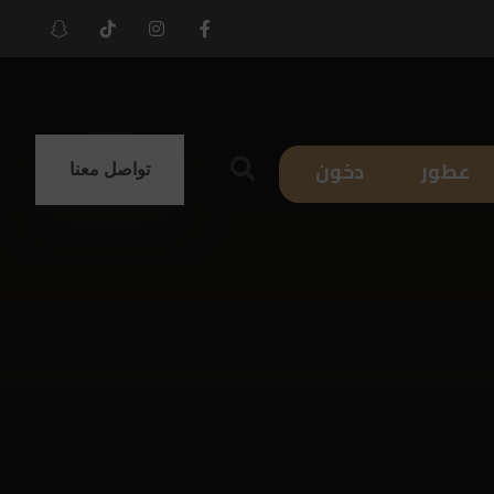
عطور
دخون
تواصل معنا