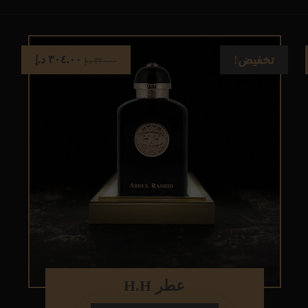
تخفيض!
٣٠٤.٠٠
د.إ
٣٢٠.٠٠
د.إ
عطر H.H