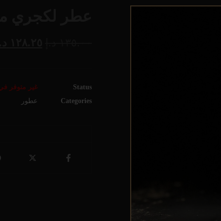
عطر لكجري 
١٣٥.٠٠
د.إ
١٢٨.٢٥
د.
Status
غير متوفر في
Categories
عطور