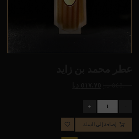
عطر محمد بن زايد
٥٤٥.٠٠
د.إ
٥١٧.٧٥
د.إ
+
-
إضافة إلى السلة