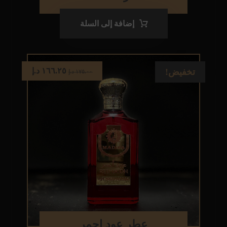
إضافة إلى السلة
١٦٦.٢٥
د.إ
تخفيض!
١٧٥.٠٠
د.إ
عطر عود احمر