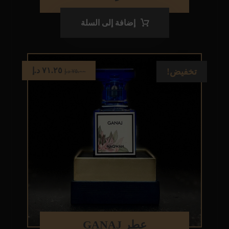
إضافة إلى السلة
٧١.٢٥
د.إ
تخفيض!
٧٥.٠٠
د.إ
عطر GANAJ