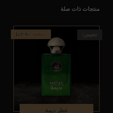
منتجات ذات صلة
٢٠٩.٠٠
د.إ
تخفيض!
٢٢٠.٠٠
د.إ
عطر ديمة