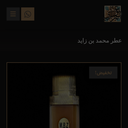
عطر محمد بن زايد
تخفيض!