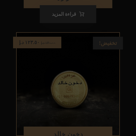
قراءة المزيد
١٢٣.٥٠
د.إ
تخفيض!
١٣٠.٠٠
د.إ
دخون خالد