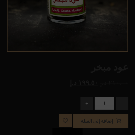
عود مبخر
٢١٠.٠٠
د.إ
١٩٩.٥٠
د.إ
+
-
إضافة إلى السلة