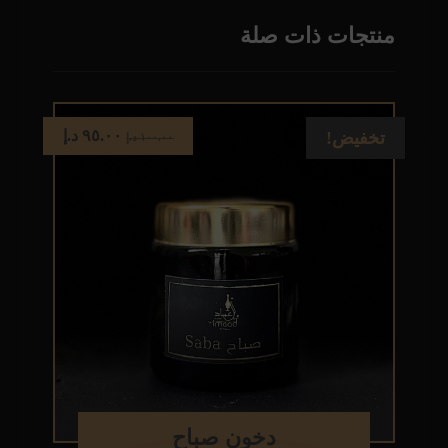
منتجات ذات صلة
٩٥.٠٠
د.إ
تخفيض!
١٠٠.٠٠
د.إ
دخون صباح