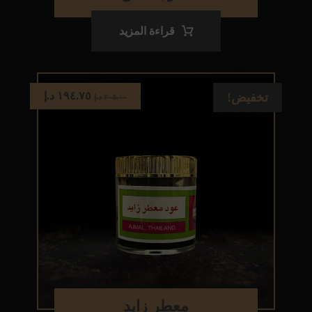
قراءة المزيد
١٩٤.٧٥
د.إ
تخفيض!
٢٠٥.٠٠
د.إ
معطر زايد