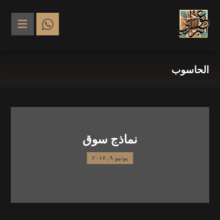
الحاسوب
نماذج سوق
يونيو ٩, ٢٠١٧