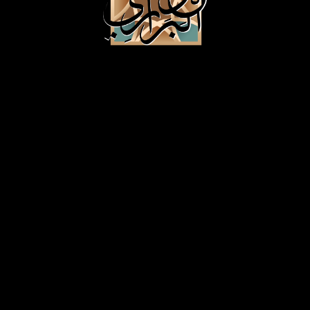
© ٢٠٢٦
عود البراري
.