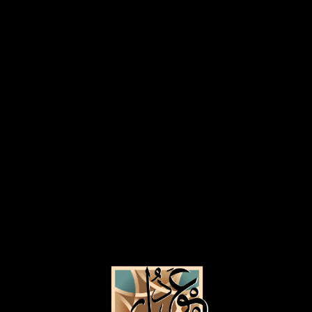
هی
نماذج سوق
يونيو ٩, ٢٠١٧